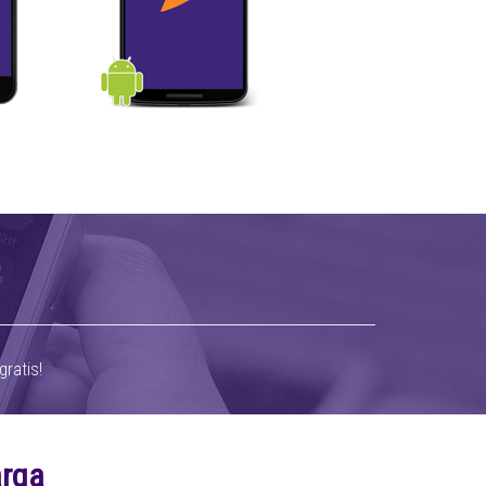
ratis!
arga