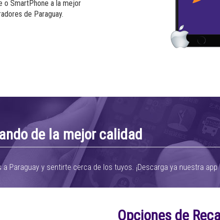
ne o SmartPhone a la mejor
radores de Paraguay.
ando de la mejor calidad
a Paraguay y sentirte cerca de los tuyos. ¡Descarga ya nuestra app g
Opciones de Rec