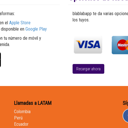
taformas:
blablabapp te da varias opcion
los tuyos.
 en el
Apple Store
) disponible en
Google Play
con tu número de móvil y
enida.
Recargar ahora
Llamadas a LATAM
Sí
Colombia
Perú
Ecuador