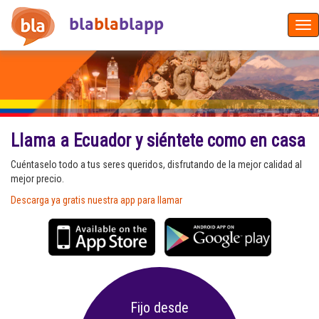
bla
bla
blapp
Tog
nav
Llama a Ecuador y siéntete como en casa
Cuéntaselo todo a tus seres queridos, disfrutando de la mejor calidad al
mejor precio.
Descarga ya gratis nuestra app para llamar
Fijo desde